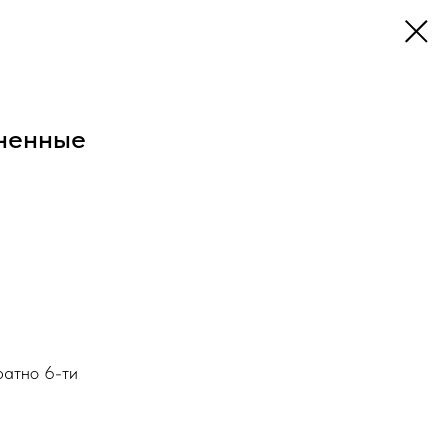
ненные
ратно 6-ти