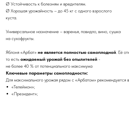
Ø Устойчивость к болезням и вредителям.
Ø Хорошая урожайность – до 45 кг с одного взрослого
куста.
Универсальное назначение – варенья, повидло, вино, сушка
на сухофрукты.
Яблоня «Арбат»
не является полностью самоплодной
. Её о
то есть
ожидаемый урожай без опылителей
-
не более 40 % от потенциального максимума
Ключевые параметры самоплодности:
Для максимального урожая рядом с «Арбатом» рекомендуется в
«Телеймон»;
«Президент»;