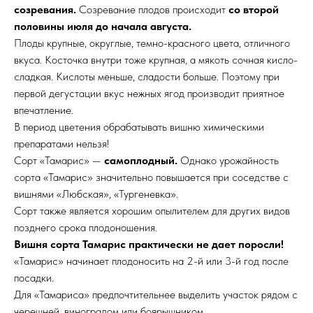
созревания.
Созревание плодов происходит
со второй
половины июля до начала августа.
Плоды крупные, округлые, темно-красного цвета, отличного
вкуса. Косточка внутри тоже крупная, а мякоть сочная кисло-
сладкая. Кислоты меньше, сладости больше. Поэтому при
первой дегустации вкус нежных ягод производит приятное
впечатление.
В период цветения обрабатывать вишню химическими
препаратами нельзя!
Сорт «Тамарис» —
самоплодный.
Однако урожайность
сорта «Тамарис» значительно повышается при соседстве с
вишнями «Любская», «Тургеневка».
Сорт также является хорошим опылителем для других видов
позднего срока плодоношения.
Вишня сорта Тамарис практически не дает поросли!
«Тамарис» начинает плодоносить на 2-й или 3-й год после
посадки.
Для «Тамариса» предпочтительнее выделить участок рядом с
черешней, виноградом или боярышником.